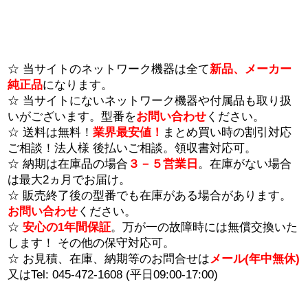
☆ 当サイトのネットワーク機器は全て
新品、メーカー
純正品
になります。
☆ 当サイトにないネットワーク機器や付属品も取り扱
いがございます。型番を
お問い合わせ
ください。
☆ 送料は無料！
業界最安値！
まとめ買い時の割引対応
ご相談！法人様 後払いご相談。領収書対応可。
☆ 納期は在庫品の場合
３－５営業日
。在庫がない場合
は最大2ヵ月でお届け。
☆ 販売終了後の型番でも在庫がある場合があります。
お問い合わせ
ください。
☆
安心の1年間保証
。万が一の故障時には無償交換いた
します！ その他の保守対応可。
☆ お見積、在庫、納期等のお問合せは
メール(年中無休)
又はTel: 045-472-1608 (平日09:00-17:00)