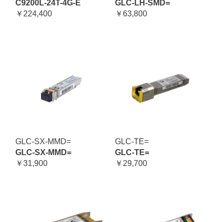
C9200L-24T-4G-E
GLC-LH-SMD=
￥224,400
￥63,800
GLC-SX-MMD=
GLC-TE=
GLC-SX-MMD=
GLC-TE=
￥31,900
￥29,700