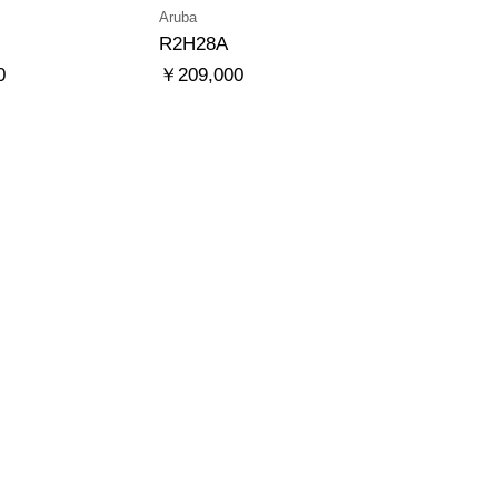
Aruba
R2H28A
0
￥209,000