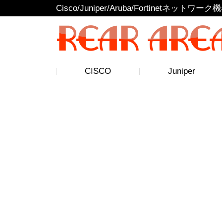
Cisco/Juniper/Aruba/Fortinetネッ
CISCO
Juniper