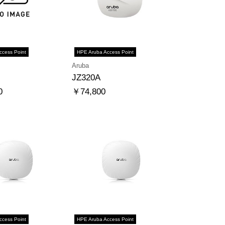
ccess Point
HPE Aruba Access Point
Aruba
JZ320A
0
￥74,800
ccess Point
HPE Aruba Access Point