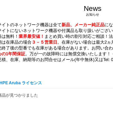
News
お知らせ
サイトのネットワーク機器は全て
新品、メーカー純正品
にな
サイトにないネットワーク機器や付属品も取り扱いがござ
料は無料！
業界最安値！
まとめ買い時の割引対応ご相談！法
期は在庫品の場合
３－５営業日
。在庫がない場合は最大2ヵ
売終了後の型番でも在庫がある場合があります。
お問い合わ
心の1年間保証
。万が一の故障時には無償交換いたします！
見積、在庫、納期等のお問合せは
メール
(年中無休)又はTel: 045
HPE Aruba ライセンス
商品が見つかりました