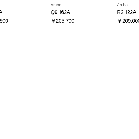
Aruba
Aruba
A
Q9H62A
R2H22A
500
￥205,700
￥209,00