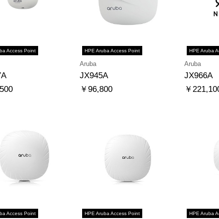
ba Access Point
HPE Aruba Access Point
HPE Aruba A
Aruba
Aruba
7A
JX945A
JX966A
500
￥96,800
￥221,10
ba Access Point
HPE Aruba Access Point
HPE Aruba A