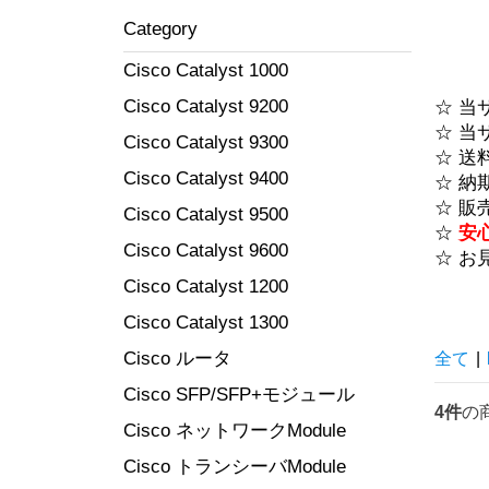
Category
Cisco Catalyst 1000
Cisco Catalyst 9200
☆ 当
☆ 当
Cisco Catalyst 9300
☆ 送
Cisco Catalyst 9400
☆ 納
☆ 販
Cisco Catalyst 9500
☆
安
Cisco Catalyst 9600
☆ お
Cisco Catalyst 1200
Cisco Catalyst 1300
Cisco ルータ
全て
|
Cisco SFP/SFP+モジュール
4件
の
Cisco ネットワークModule
Cisco トランシーバModule