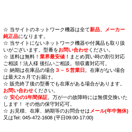
☆ 当サイトのネットワーク機器は全て
新品、メーカー
純正品
になります。
☆ 当サイトにないネットワーク機器や付属品も取り扱
いがございます。型番を
お問い合わせ
ください。
☆ 送料は無料！
業界最安値！
まとめ買い時の割引対応
ご相談！法人様 後払いご相談。領収書対応可。
☆ 納期は在庫品の場合
３－５営業日
。在庫がない場合
は最大2ヵ月でお届け。
☆ 販売終了後の型番でも在庫がある場合があります。
お問い合わせ
ください。
☆
安心の1年間保証
。万が一の故障時には無償交換いた
します！ その他の保守対応可。
☆ お見積、在庫、納期等のお問合せは
メール(年中無休)
又はTel: 045-472-1608 (平日09:00-17:00)