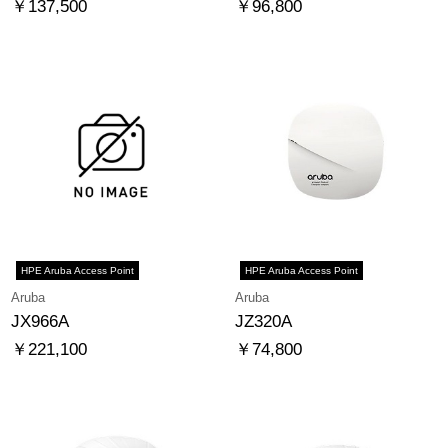
￥137,500
￥96,800
HPE Aruba Access Point
HPE Aruba Access Point
Aruba
Aruba
JX966A
JZ320A
￥221,100
￥74,800