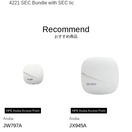
4221 SEC Bundle with SEC lic
Recommend
おすすめ商品
HPE Aruba Access Point
HPE Aruba Access Point
Aruba
Aruba
JW797A
JX945A