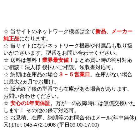
☆ 当サイトのネットワーク機器は全て
新品、メーカー
純正品
になります。
☆ 当サイトにないネットワーク機器や付属品も取り扱
いがございます。型番を
お問い合わせ
ください。
☆ 送料は無料！
業界最安値！
まとめ買い時の割引対応
ご相談！法人様 後払いご相談。領収書対応可。
☆ 納期は在庫品の場合
３－５営業日
。在庫がない場合
は最大2ヵ月でお届け。
☆ 販売終了後の型番でも在庫がある場合があります。
お問い合わせ
ください。
☆
安心の1年間保証
。万が一の故障時には無償交換いた
します！ その他の保守対応可。
☆ お見積、在庫、納期等のお問合せは
メール
(年中無休)
又はTel: 045-472-1608 (平日09:00-17:00)