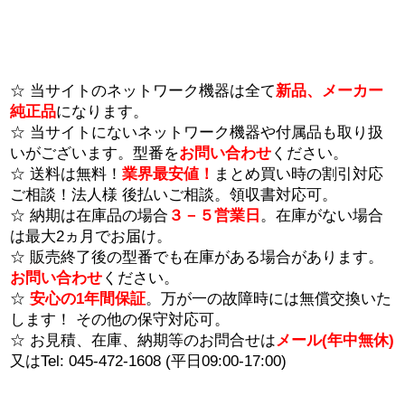
☆ 当サイトのネットワーク機器は全て
新品、メーカー
純正品
になります。
☆ 当サイトにないネットワーク機器や付属品も取り扱
いがございます。型番を
お問い合わせ
ください。
☆ 送料は無料！
業界最安値！
まとめ買い時の割引対応
ご相談！法人様 後払いご相談。領収書対応可。
☆ 納期は在庫品の場合
３－５営業日
。在庫がない場合
は最大2ヵ月でお届け。
☆ 販売終了後の型番でも在庫がある場合があります。
お問い合わせ
ください。
☆
安心の1年間保証
。万が一の故障時には無償交換いた
します！ その他の保守対応可。
☆ お見積、在庫、納期等のお問合せは
メール(年中無休)
又はTel: 045-472-1608 (平日09:00-17:00)