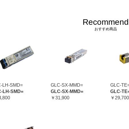
Recommend
おすすめ商品
-LH-SMD=
GLC-SX-MMD=
GLC-TE
-LH-SMD=
GLC-SX-MMD=
GLC-TE
,800
￥31,900
￥29,700