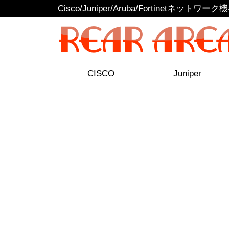
Cisco/Juniper/Aruba/Fortinetネッ
CISCO
Juniper