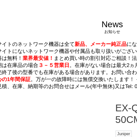
News
お知らせ
サイトのネットワーク機器は全て
新品、メーカー純正品
にな
サイトにないネットワーク機器や付属品も取り扱いがござ
料は無料！
業界最安値！
まとめ買い時の割引対応ご相談！法
期は在庫品の場合
３－５営業日
。在庫がない場合は最大2ヵ
売終了後の型番でも在庫がある場合があります。
お問い合わ
心の1年間保証
。万が一の故障時には無償交換いたします！
見積、在庫、納期等のお問合せは
メール
(年中無休)又はTel: 045
EX-
50C
Juniper