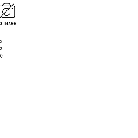
P
P
0