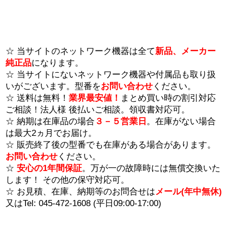
☆ 当サイトのネットワーク機器は全て
新品、メーカー
純正品
になります。
☆ 当サイトにないネットワーク機器や付属品も取り扱
いがございます。型番を
お問い合わせ
ください。
☆ 送料は無料！
業界最安値！
まとめ買い時の割引対応
ご相談！法人様 後払いご相談。領収書対応可。
☆ 納期は在庫品の場合
３－５営業日
。在庫がない場合
は最大2ヵ月でお届け。
☆ 販売終了後の型番でも在庫がある場合があります。
お問い合わせ
ください。
☆
安心の1年間保証
。万が一の故障時には無償交換いた
します！ その他の保守対応可。
☆ お見積、在庫、納期等のお問合せは
メール(年中無休)
又はTel: 045-472-1608 (平日09:00-17:00)